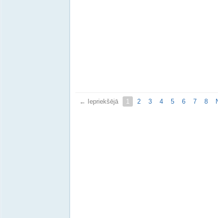
← Iepriekšējā
1
2
3
4
5
6
7
8