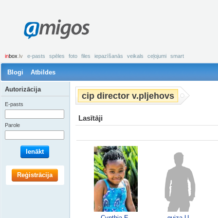
amigos
in
box
.lv
e-pasts
spēles
foto
files
iepazīšanās
veikals
ceļojumi
smart
Blogi
Atbildes
Autorizācija
cip director v.pljehovs
E-pasts
Lasītāji
Parole
Ienākt
Reģistrācija
Cynthia E.
guiza U.