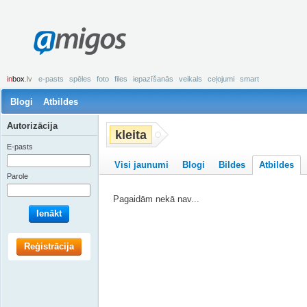
amigos
in
box
.lv
e-pasts
spēles
foto
files
iepazīšanās
veikals
ceļojumi
smart
Blogi
Atbildes
Autorizācija
kleita
E-pasts
Visi jaunumi
Blogi
Bildes
Atbildes
Parole
Pagaidām nekā nav...
Ienākt
Reģistrācija