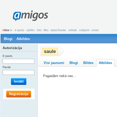
amigos
in
box
.lv
e-pasts
spēles
foto
files
iepazīšanās
veikals
ceļojumi
smart
Blogi
Atbildes
Autorizācija
saule
E-pasts
Visi jaunumi
Blogi
Bildes
Atbildes
Parole
Pagaidām nekā nav...
Ienākt
Reģistrācija