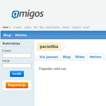
amigos
in
box
.lv
e-pasts
spēles
foto
files
iepazīšanās
veikals
ceļojumi
smart
Blogi
Atbildes
Autorizācija
pacietība
E-pasts
Visi jaunumi
Blogi
Bildes
Atbildes
Parole
Pagaidām nekā nav...
Ienākt
Reģistrācija