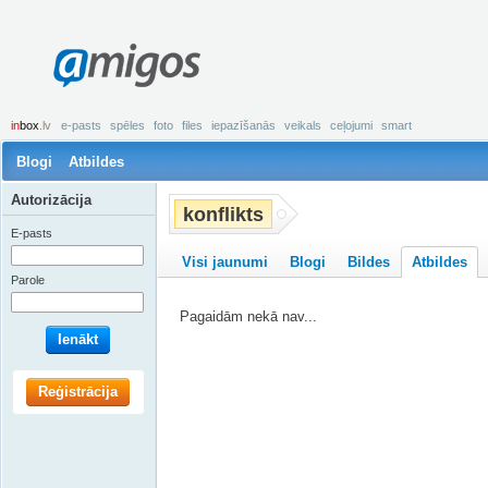
amigos
in
box
.lv
e-pasts
spēles
foto
files
iepazīšanās
veikals
ceļojumi
smart
Blogi
Atbildes
Autorizācija
konflikts
E-pasts
Visi jaunumi
Blogi
Bildes
Atbildes
Parole
Pagaidām nekā nav...
Ienākt
Reģistrācija