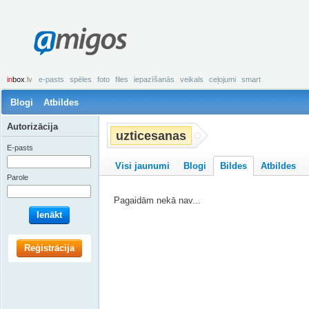
amigos
in
box
.lv
e-pasts
spēles
foto
files
iepazīšanās
veikals
ceļojumi
smart
Blogi
Atbildes
Autorizācija
uzticesanas
E-pasts
Visi jaunumi
Blogi
Bildes
Atbildes
Parole
Pagaidām nekā nav...
Ienākt
Reģistrācija