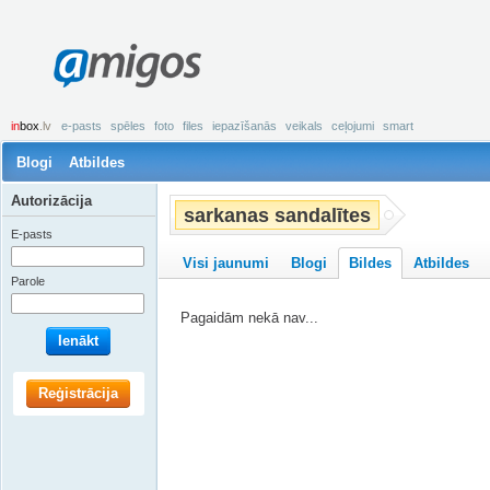
amigos
in
box
.lv
e-pasts
spēles
foto
files
iepazīšanās
veikals
ceļojumi
smart
Blogi
Atbildes
Autorizācija
sarkanas sandalītes
E-pasts
Visi jaunumi
Blogi
Bildes
Atbildes
Parole
Pagaidām nekā nav...
Ienākt
Reģistrācija