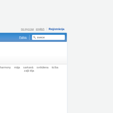
по-русски
english
Reģistrācija
Palīgs
harmony
māja
sarkanā
svētdiena
ticība
zaļā tēja