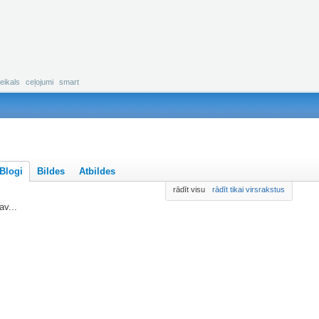
eikals
ceļojumi
smart
Blogi
Bildes
Atbildes
rādīt visu
rādīt tikai virsrakstus
v...