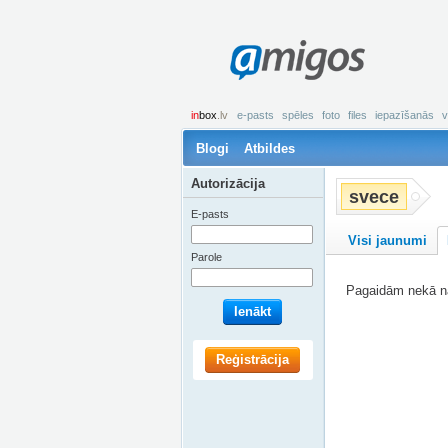
amigos
in
box
.lv
e-pasts
spēles
foto
files
iepazīšanās
v
Blogi
Atbildes
Autorizācija
svece
E-pasts
Visi jaunumi
Parole
Pagaidām nekā na
Ienākt
Reģistrācija