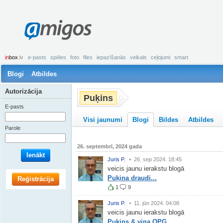
amigos
in
box
.lv
e-pasts
spēles
foto
files
iepazīšanās
veikals
ceļojumi
smart
Blogi
Atbildes
Autorizācija
Puķins
E-pasts
Visi jaunumi
Blogi
Bildes
Atbildes
Parole
26. septembrī, 2024 gada
Ienākt
Juris P.
26. sep 2024. 18:45
veicis jaunu ierakstu blogā
Puķina draudi...
Reģistrācija
1
9
Juris P.
11. jūn 2024. 04:08
veicis jaunu ierakstu blogā
Puķins & viņa OPG...