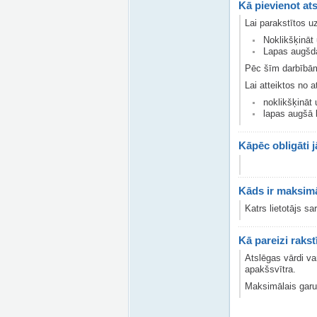
Kā pievienot a
Lai parakstītos u
Noklikšķināt 
Lapas augšda
Pēc šīm darbībām 
Lai atteiktos no 
noklikšķināt 
lapas augšā 
Kāpēc obligāti 
Kāds ir maksimā
Katrs lietotājs s
Kā pareizi rakst
Atslēgas vārdi va
apakšsvītra.
Maksimālais garu