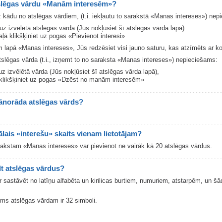
tslēgas vārdu «Manām interesēm»?
z kādu no atslēgas vārdiem, (t.i. iekļautu to sarakstā «Manas intereses») nep
uz izvēlētā atslēgas vārda (Jūs nokļūsiet šī atslēgas vārda lapā)
ļā klikšķiniet uz pogas «Pievienot interesi»
lapā «Manas intereses», Jūs redzēsiet visi jauno saturu, kas atzīmēts ar k
atslēgas vārda (t.i., izņemt to no saraksta «Manas intereses») nepieciešams:
uz izvēlētā vārda (Jūs nokļūsiet šī atslēgas vārda lapā),
klikšķiniet uz pogas «Dzēst no manām interesēm»
jānorāda atslēgas vārds?
lais «interešu» skaits vienam lietotājam?
arakstam «Manas intereses» var pievienot ne vairāk kā 20 atslēgas vārdus.
īt atslēgas vārdus?
r sastāvēt no latīņu alfabēta un kirilicas burtiem, numuriem, atstarpēm, u
ms atslēgas vārdam ir 32 simboli.