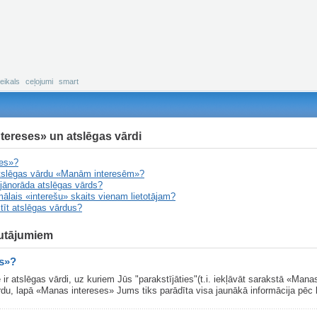
eikals
ceļojumi
smart
ntereses» un atslēgas vārdi
ses»?
atslēgas vārdu «Manām interesēm»?
 jānorāda atslēgas vārds?
ālais «interešu» skaits vienam lietotājam?
stīt atslēgas vārdus?
autājumiem
es»?
 ir atslēgas vārdi, uz kuriem Jūs "parakstījāties"(t.i. iekļāvāt sarakstā «Mana
du, lapā «Manas intereses» Jums tiks parādīta visa jaunākā informācija pēc 