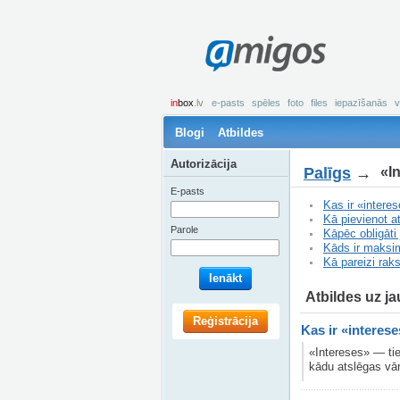
amigos
in
box
.lv
e-pasts
spēles
foto
files
iepazīšanās
v
Blogi
Atbildes
Autorizācija
Palīgs
→
«I
E-pasts
Kas ir «intere
Kā pievienot 
Parole
Kāpēc obligāti
Kāds ir maksim
Kā pareizi rak
Ienākt
Atbildes uz j
Reģistrācija
Kas ir «interes
«Intereses» — tie
kādu atslēgas vār