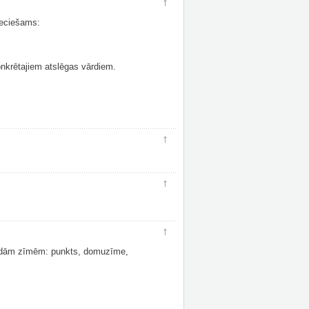
uz augšu
ieciešams:
onkrētajiem atslēgas vārdiem.
uz augšu
uz augšu
uz augšu
n šādām zīmēm: punkts, domuzīme,