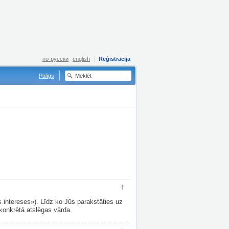
по-русски
english
Reģistrācija
Palīgs
uz augšu
s intereses»). Līdz ko Jūs parakstāties uz
konkrētā atslēgas vārda.