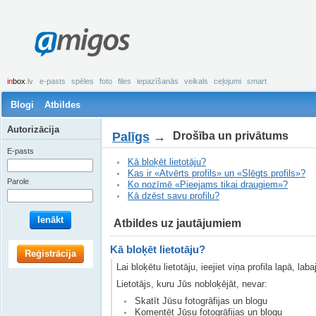
amigos
in
box
.lv
e-pasts
spēles
foto
files
iepazīšanās
veikals
ceļojumi
smart
Blogi
Atbildes
Autorizācija
Palīgs
→
Drošība un privātums
E-pasts
Kā bloķēt lietotāju?
Kas ir «Atvērts profils» un «Slēgts profils»?
Parole
Ko nozīmē «Pieejams tikai draugiem»?
Kā dzēst savu profilu?
Ienākt
Atbildes uz jautājumiem
Kā bloķēt lietotāju?
Reģistrācija
Lai bloķētu lietotāju, ieejiet viņa profila lapā, la
Lietotājs, kuru Jūs nobloķējāt, nevar:
Skatīt Jūsu fotogrāfijas un blogu
Komentēt Jūsu fotogrāfijas un blogu