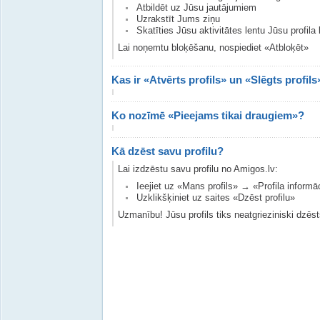
Atbildēt uz Jūsu jautājumiem
Uzrakstīt Jums ziņu
Skatīties Jūsu aktivitātes lentu Jūsu profila 
Lai noņemtu bloķēšanu, nospiediet «Atbloķēt»
Kas ir «Atvērts profils» un «Slēgts profils
Ko nozīmē «Pieejams tikai draugiem»?
Kā dzēst savu profilu?
Lai izdzēstu savu profilu no Amigos.lv:
Ieejiet uz «Mans profils» → «Profila informā
Uzklikšķiniet uz saites «Dzēst profilu»
Uzmanību! Jūsu profils tiks neatgrieziniski dzēs