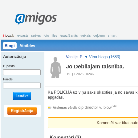
amigos
in
box
.lv
e-pasts
spēles
foto
files
iepazīšanās
veikals
ceļojumi
smart
Blogi
Atbildes
Autorizācija
Vasilijs P.
Viņa blogs (1683)
Jo Debilajam taisnība.
E-pasts
19. jūl 2025. 16:46
Parole
Kā POLICIJA uz viņu sāks skatīties,ja no savas k
Ienākt
apgādās.
349
cip director v. blow
Atslegas vārdi:
Reģistrācija
Komentēt var tikai autori
Komentāri
(3)