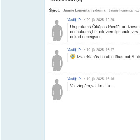
Šķirot:
Jaunie komentāri sākumā
Jaunie komentāri uz
Vasilijs P.
20. jūl 2025. 12:29
Un protams Čikāgas Piecīši ar dziesmu;
nosaukums,bet cik vien ilgi saule vir
nekad nebeigsies.
Vasilijs P.
19. jūl 2025. 16:47
Izvairīšanās no atbildības pat Stul
Vasilijs P.
19. jūl 2025. 16:46
Vai ziepēm,vai ko citu...