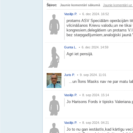
Šķirot:
Jaunie komentāri sākumā
Jaunie komentāri uz
Vasilijs P.
6. dec 2024. 16:52
protams ASV Speciālām operācijām tērē
vilcināšanos Krievu valodu,un ne tikai 
kongresiem,delegātiem un protams V.I.
bez starpgadījumiem,analoģiski jaunā
Gunta L.
6. dec 2024. 14:59
Agri iet pensijā.
Juris P.
9. sep 2024. 11:01
...un Īlons Masks nav ne par matu la
Vasilijs P.
8. sep 2024. 15:14
Jo Harisons Fords ir tipisks Valeriana p
Vasilijs P.
8. sep 2024. 04:21
Jo to nu gan iestāstīs,kad kārtīgu vec