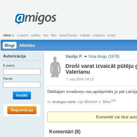
amigos
in
box
.lv
e-pasts
spēles
foto
files
iepazīšanās
veikals
ceļojumi
smart
Blogi
Atbildes
Autorizācija
Vasilijs P.
Viņa blogs (1678)
Droši varat izvaicāt pūtēju 
E-pasts
Valerianu
Parole
7. sep 2024. 04:13
Debilajam smadzeņu nav,apstiprināts,jo pat Latvijas
Ienākt
348
cip director v. blow
Atslegas vārdi:
Reģistrācija
Komentēt var tikai autori
Komentāri
(8)