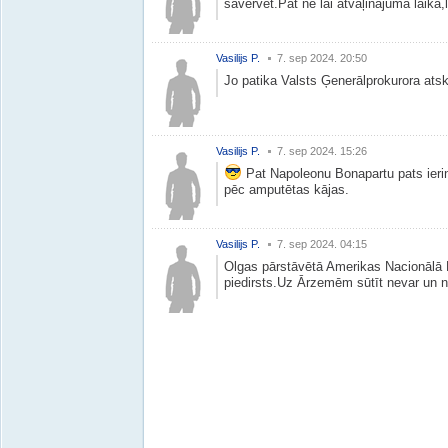
savervēt.Pat ne lai atvaļinājuma laikā,
Vasilijs P.
7. sep 2024. 20:50
Jo patika Valsts Ģenerālprokurora atsk
Vasilijs P.
7. sep 2024. 15:26
Pat Napoleonu Bonapartu pats ieri
pēc amputētas kājas.
Vasilijs P.
7. sep 2024. 04:15
Olgas pārstāvētā Amerikas Nacionālā 
piedirsts.Uz Ārzemēm sūtīt nevar un ne